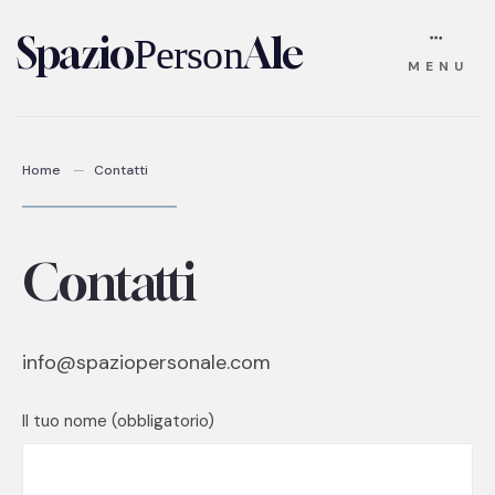
Skip
Spazio
Ale
Person
MENU
to
content
Home
Contatti
Contatti
info@spaziopersonale.com
Il tuo nome (obbligatorio)