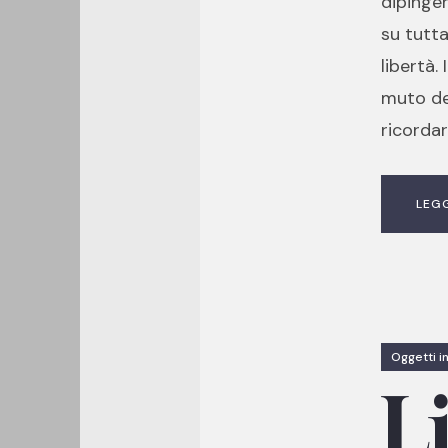
dipinge
su tutta
libertà.
muto del
ricordar
LEG
Oggetti in
L