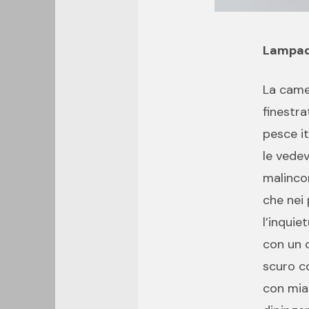
Lampada
La camer
finestra
pesce i
le vedev
malincon
che nei 
l’inquie
con un 
scuro co
con mia 