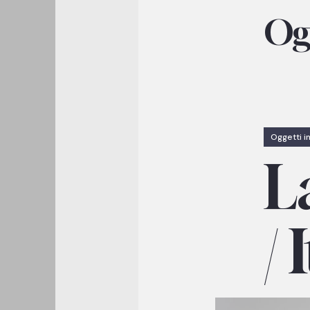
Ogg
Oggetti in
L
/ 