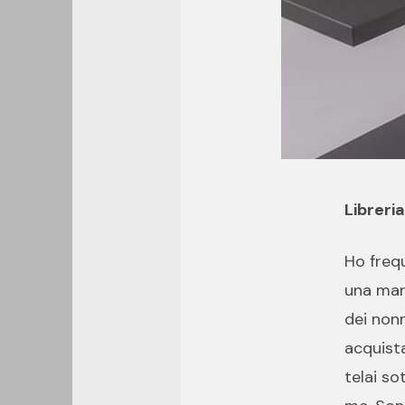
Libreri
Ho frequ
una mans
dei nonn
acquista
telai so