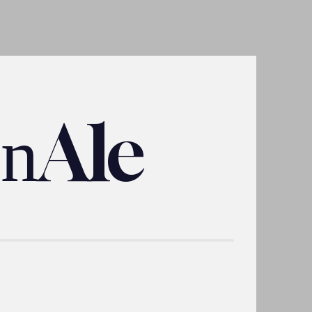
Ale
on