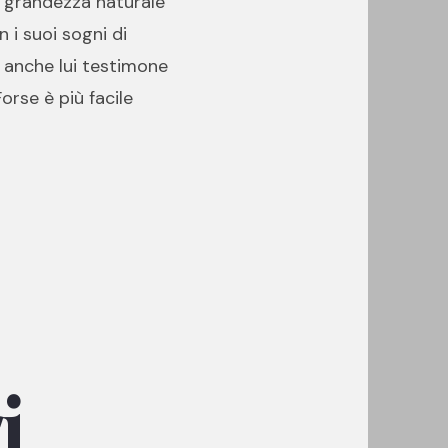
a grandezza naturale
n i suoi sogni di
, anche lui testimone
orse è più facile
i,