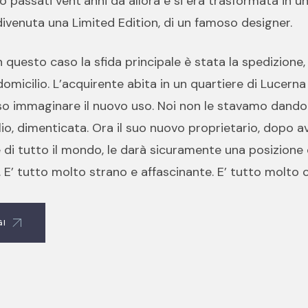
 passati vent’anni da allora e si era trasformata in un
ivenuta una Limited Edition, di un famoso designer.
 questo caso la sfida principale è stata la spedizione
 domicilio. L’acquirente abita in un quartiere di Lucerna
oso immaginare il nuovo uso. Noi non le stavamo dando 
lio, dimenticata. Ora il suo nuovo proprietario, dopo 
di tutto il mondo, le darà sicuramente una posizione di
. E’ tutto molto strano e affascinante. E’ tutto molto c
GI