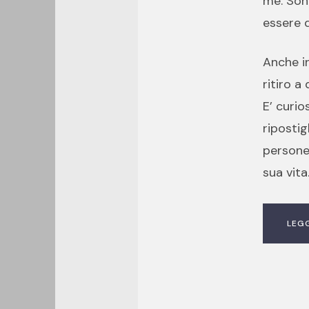
me. Sono
essere d
Anche in
ritiro a
E’ curi
ripostig
persone 
sua vita
LEG