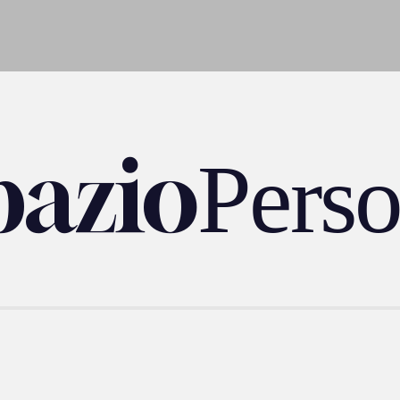
pazio
Pers