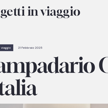
etti in viaggio
 viaggio
21 Febbraio 2025
ampadario 
Italia