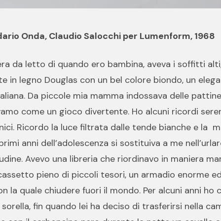
rio Onda, Claudio Salocchi per Lumenform, 1968
a da letto di quando ero bambina, aveva i soffitti alti
te in legno Douglas con un bel colore biondo, un eleg
taliana. Da piccole mia mamma indossava delle pattin
amo come un gioco divertente. Ho alcuni ricordi sereni
ici. Ricordo la luce filtrata dalle tende bianche e la 
primi anni dell’adolescenza si sostituiva a me nell’url
tudine. Avevo una libreria che riordinavo in maniera ma
cassetto pieno di piccoli tesori, un armadio enorme ed
n la quale chiudere fuori il mondo. Per alcuni anni ho
sorella, fin quando lei ha deciso di trasferirsi nella ca